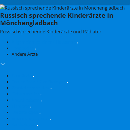
Russisch sprechende Kinderärzte in
Mönchengladbach
Russischsprechende Kinderärzte und Pädiater
Allgemeinmediziner / Hausärzte
Logopäden
Andere Ärzte
Zahnärzte
Frauenärzte / Gynäkologen
Physiotherapeuten
Geburtshelfer
Anästhesisten
Tierärzte
Diabetologen
Ernährungsberater
Kardiologen