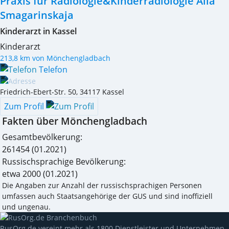
Praxis für Radiologie&Kinderradiologie Alla
Smagarinskaja
Kinderarzt in Kassel
Kinderarzt
213,8 km von Mönchengladbach
Telefon
Friedrich-Ebert-Str. 50
,
34117
Kassel
Zum Profil
Fakten über Mönchengladbach
Gesamtbevölkerung:
261454
(01.2021)
Russischsprachige Bevölkerung:
etwa 2000
(01.2021)
Die Angaben zur Anzahl der russischsprachigen Personen
umfassen auch Staatsangehörige der GUS und sind inoffiziell
und ungenau.
RusOrg.de vereint mehr als 1800 Dienstleister und Unternehmen,