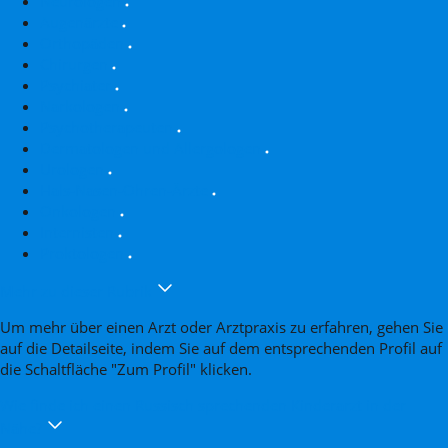
Neurologen
Augenärzte
Orthopäden
Chirurgen
Psychiater
Narkologen
Psychotherapeuten
Dermatologen und Allergologen
Urologen
Hals-Nasen-Ohren-Ärzte
Onkologen
Internisten
Proktologen
Mehr zu dieser Rubrik
Um mehr über einen Arzt oder Arztpraxis zu erfahren, gehen Sie
auf die Detailseite, indem Sie auf dem entsprechenden Profil auf
die Schaltfläche "Zum Profil" klicken.
Wie finde ich einen Russisch sprechenden Kinderarzt in der
Nähe?