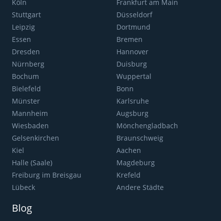
Köln
Frankfurt am Main
Stuttgart
Düsseldorf
Leipzig
Dortmund
Essen
Bremen
Dresden
Hannover
Nürnberg
Duisburg
Bochum
Wuppertal
Bielefeld
Bonn
Münster
Karlsruhe
Mannheim
Augsburg
Wiesbaden
Mönchengladbach
Gelsenkirchen
Braunschweig
Kiel
Aachen
Halle (Saale)
Magdeburg
Freiburg im Breisgau
Krefeld
Lübeck
Andere Städte
Blog