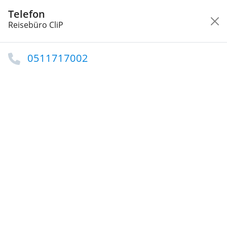
Telefon
Wonach suchen Sie?
Reisebüro CliP
Startseite
Hannover
Tourismus und Erholung
Reisebüros in Hannover
0511717002
Reisebüro CliP
Reisebüro in Hannover
Unternehmen bietet Dienstleistungen in ganz
Deutschland an