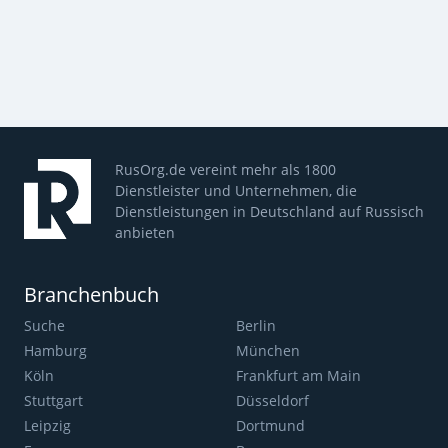
RusOrg.de vereint mehr als 1800
Dienstleister und Unternehmen, die
Dienstleistungen in Deutschland auf Russisch
anbieten
Branchenbuch
Suche
Berlin
Hamburg
München
Köln
Frankfurt am Main
Stuttgart
Düsseldorf
Leipzig
Dortmund