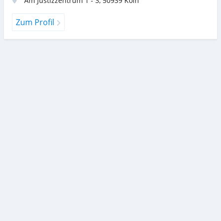
Am Justizzentrum 1 - 3
,
50939
Köln
Zum Profil