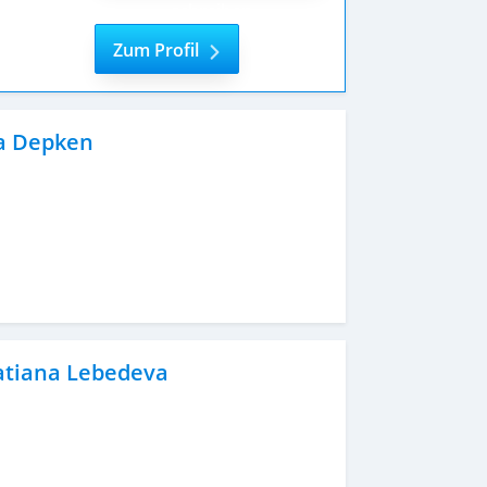
schreiben
Zum Profil
a Depken
atiana Lebedeva