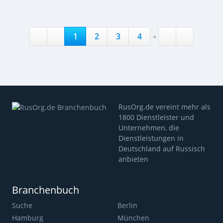
.
1
2
3
4
RusOrg.de vereint mehr als
1800 Dienstleister und
Unternehmen, die
Dienstleistungen in
Deutschland auf Russisch
anbieten
Branchenbuch
Suche
Berlin
Hamburg
München