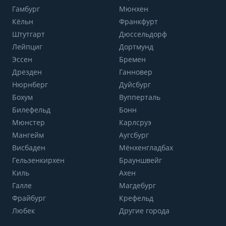
Гамбург
Мюнхен
Кёльн
Франкфурт
Штутгарт
Дюссельдорф
Лейпциг
Дортмунд
Эссен
Бремен
Дрезден
Ганновер
Нюрнберг
Дуйсбург
Бохум
Вупперталь
Билефельд
Бонн
Мюнстер
Карлсруэ
Мангейм
Аугсбург
Висбаден
Мёнхенгладбах
Гельзенкирхен
Брауншвейг
Киль
Ахен
Галле
Магдебург
Фрайбург
Крефельд
Любек
Другие города