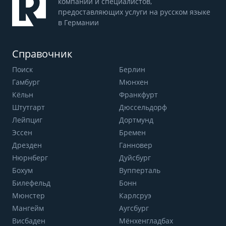
компаний и специалистов,
предоставляющих услуги на русском языке
в Германии
Справочник
Поиск
Берлин
Гамбург
Мюнхен
Кёльн
Франкфурт
Штутгарт
Дюссельдорф
Лейпциг
Дортмунд
Эссен
Бремен
Дрезден
Ганновер
Нюрнберг
Дуйсбург
Бохум
Вупперталь
Билефельд
Бонн
Мюнстер
Карлсруэ
Мангейм
Аугсбург
Висбаден
Мёнхенгладбах