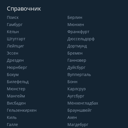
Справочник
Поиск
Берлин
Гамбург
Мюнхен
Кёльн
Франкфурт
Штутгарт
Дюссельдорф
Лейпциг
Дортмунд
Эссен
Бремен
Дрезден
Ганновер
Нюрнберг
Дуйсбург
Бохум
Вупперталь
Билефельд
Бонн
Мюнстер
Карлсруэ
Мангейм
Аугсбург
Висбаден
Мёнхенгладбах
Гельзенкирхен
Брауншвейг
Киль
Ахен
Галле
Магдебург