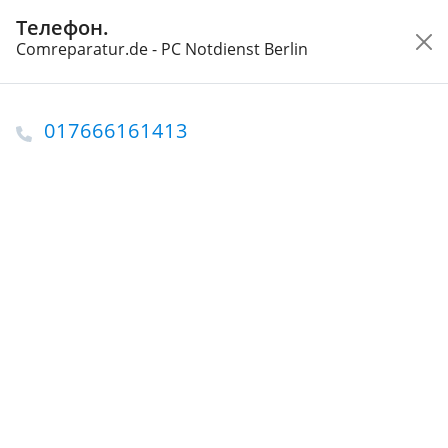
Телефон.
Кого Вы ищете?
Comreparatur.de - PC Notdienst Berlin
Главная
Берлин
Ремонт в Берлине
Comreparatur.de - PC Notdienst Berlin
017666161413
Ремонт компьютеров и ноутбуков в Берлине