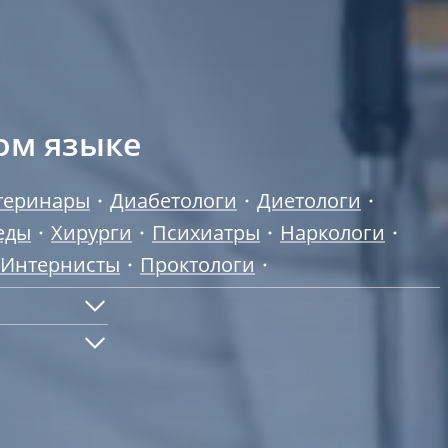
ом языке
теринары
Диабетологи
Диетологи
еды
Хирурги
Психиатры
Наркологи
Интернисты
Проктологи