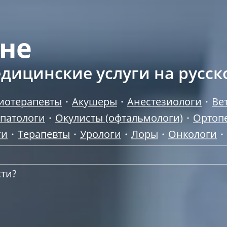
ьне
дицинские услуги на русск
иотерапевты
Акушеры
Анестезиологи
Ве
опатологи
Окулисты (офтальмологи)
Ортоп
ги
Терапевты
Урологи
Лоры
Онкологи
сти?