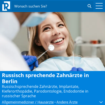
Wonach suchen Sie?
Russisch sprechende Zahnärzte in
Berlin
Russischsprechende Zahnärzte, Implantate,
Kieferorthopädie, Parodontologie, Endodontie in
russischer Sprache
Allgemeinmediziner / Hausärzte
Andere Ärzte