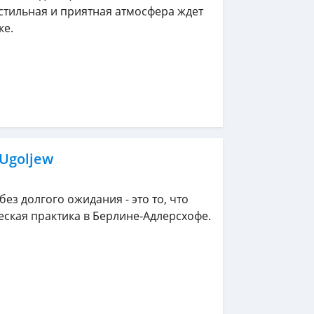
 стильная и приятная атмосфера ждет
ке.
 Ugoljew
ез долгого ожидания - это то, что
ская практика в Берлине-Адлерсхофе.