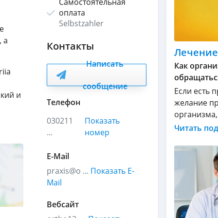
Самостоятельная
оплата
Selbstzahler
е
 а
Контакты
Лечение
Написать
Как органи
iia
обращатьс
сообщение
Если есть 
ский и
Телефон
желание пр
организма, .
030211
Показать
Читать по
...
номер
E-Mail
praxis@o ...
Показать E-
Mail
Вебсайт