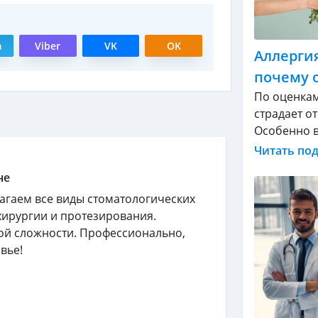
m
Viber
VK
OK
Аллергия
почему 
По оценкам
страдает о
Особенно в 
Читать по
не
агаем все виды стоматологических
хирургии и протезирования.
ой сложности. Профессионально,
вье!