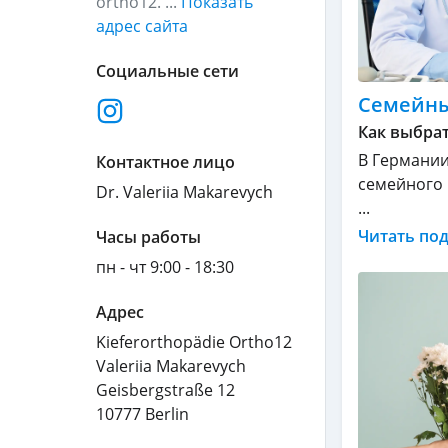
ortho12. ...
Показать
адрес сайта
Социальные сети
Семейны
Как выбрат
В Германии
Контактное лицо
семейного 
Dr. Valeriia Makarevych
...
Читать по
Часы работы
пн - чт 9:00 - 18:30
Адрес
Kieferorthopädie Ortho12
Valeriia Makarevych
Geisbergstraße 12
10777
Berlin