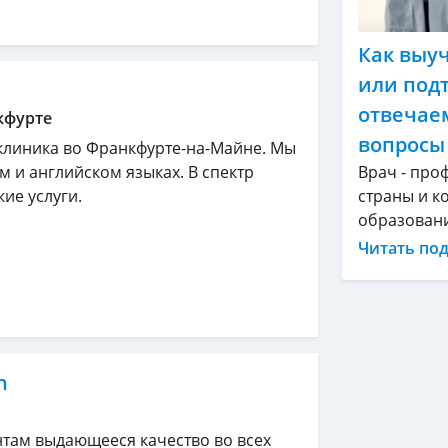
Как выу
или под
отвечае
кфурте
вопросы
клиника во Франкфурте-на-Майне. Мы
Врач - про
 и английском языках. В спектр
страны и ко
ие услуги.
образование
Читать по
n
там выдающееся качество во всех