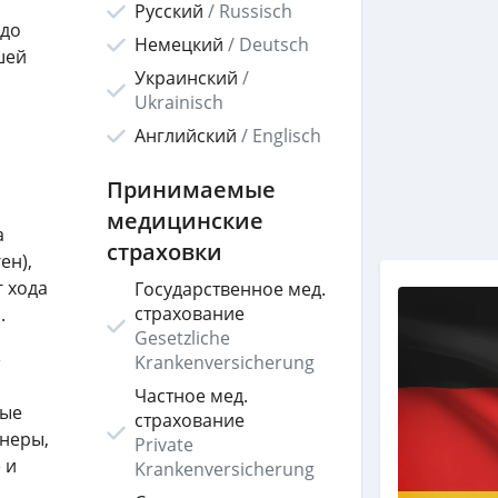
Русский
/
Russisch
 до
Немецкий
/
Deutsch
шей
Украинский
/
Ukrainisch
Английский
/
Englisch
Принимаемые
медицинские
а
страховки
ен),
г хода
Государственное мед.
страхование
.
Gesetzliche
е
Krankenversicherung
Частное мед.
ные
страхование
йнеры,
Private
 и
Krankenversicherung