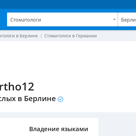
г
Стоматологи
Берли
атологи в Берлине
Стоматологи в Германии
Ortho12
слых в Берлине
Владение языками