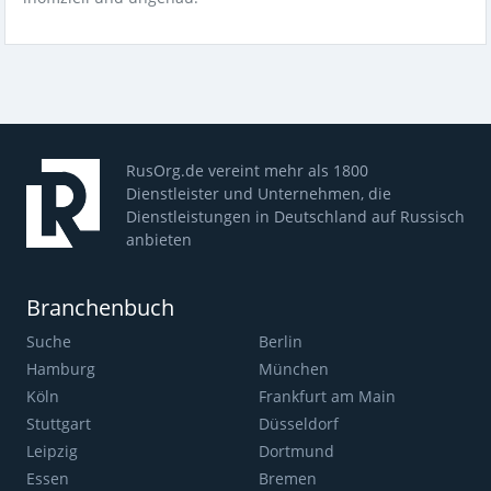
RusOrg.de vereint mehr als 1800
Dienstleister und Unternehmen, die
Dienstleistungen in Deutschland auf Russisch
anbieten
Branchenbuch
Suche
Berlin
Hamburg
München
Köln
Frankfurt am Main
Stuttgart
Düsseldorf
Leipzig
Dortmund
Essen
Bremen