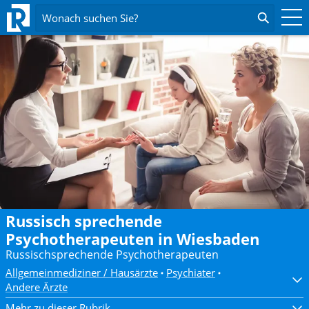
Wonach suchen Sie?
Russisch sprechende
Psychotherapeuten in Wiesbaden
Russischsprechende Psychotherapeuten
Allgemeinmediziner / Hausärzte
Psychiater
Andere Ärzte
Mehr zu dieser Rubrik