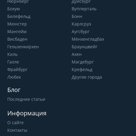
Нюрнберг
Дуйсбург
Бохум
Вупперталь
Билефельд
Бонн
Мюнстер
Карлсруэ
Мангейм
Аугсбург
Висбаден
Мёнхенгладбах
Гельзенкирхен
Брауншвейг
Киль
Ахен
Галле
Магдебург
Фрайбург
Крефельд
Любек
Другие города
Блог
Последние статьи
Информация
О сайте
Контакты