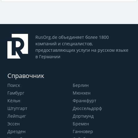
RusOrg.de объединяет более 1800
компаний и специалистов,
предоставляющих услуги на русском языке
в Германии
Справочник
Поиск
Берлин
Гамбург
Мюнхен
Кёльн
Франкфурт
Штутгарт
Дюссельдорф
Лейпциг
Дортмунд
Эссен
Бремен
Дрезден
Ганновер