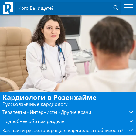
Кого Вы ищете?
Кардиологи в Розенхайме
Русскоязычные кардиологи
Терапевты
Интернисты
Другие врачи
Подробнее об этом разделе
Как найти русскоговорящего кардиолога поблизости?