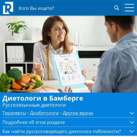
Кого Вы ищете?
Диетологи в Бамберге
Русскоязычные диетологи
Терапевты
Диабетологи
Другие врачи
Подробнее об этом разделе
Как найти русскоговорящего диетолога поблизости?