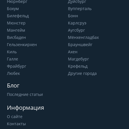
Нюрнберг
Дуйсбург
Бохум
Вупперталь
Билефельд
Бонн
Мюнстер
Карлсруэ
Мангейм
Аугсбург
Висбаден
Мёнхенгладбах
Гельзенкирхен
Брауншвейг
Киль
Ахен
Галле
Магдебург
Фрайбург
Крефельд
Любек
Другие города
Блог
Последние статьи
Информация
О сайте
Контакты