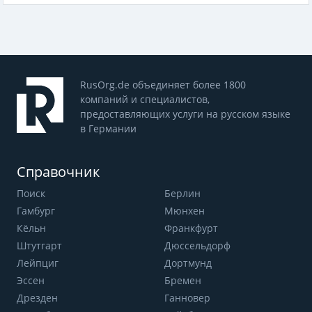
RusOrg.de объединяет более 1800
компаний и специалистов,
предоставляющих услуги на русском языке
в Германии
Справочник
Поиск
Берлин
Гамбург
Мюнхен
Кёльн
Франкфурт
Штутгарт
Дюссельдорф
Лейпциг
Дортмунд
Эссен
Бремен
Дрезден
Ганновер