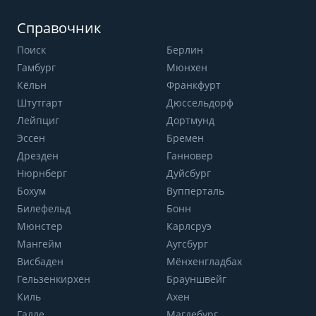
Справочник
Поиск
Берлин
Гамбург
Мюнхен
Кёльн
Франкфурт
Штутгарт
Дюссельдорф
Лейпциг
Дортмунд
Эссен
Бремен
Дрезден
Ганновер
Нюрнберг
Дуйсбург
Бохум
Вупперталь
Билефельд
Бонн
Мюнстер
Карлсруэ
Мангейм
Аугсбург
Висбаден
Мёнхенгладбах
Гельзенкирхен
Брауншвейг
Киль
Ахен
Галле
Магдебург