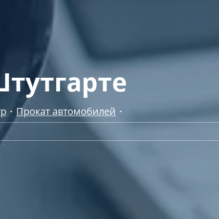
Штутгарте
тр
Прокат автомобилей