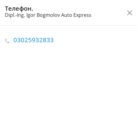
Телефон.
Кого Вы ищете?
Dipl.-Ing. Igor Bogmolov Auto Express
Главная
Берлин
Автомобили
Автомастерские в Берлине
Dipl.-Ing. Igor Bogmolov Auto Express
03025932833
Автомастерская в Берлине