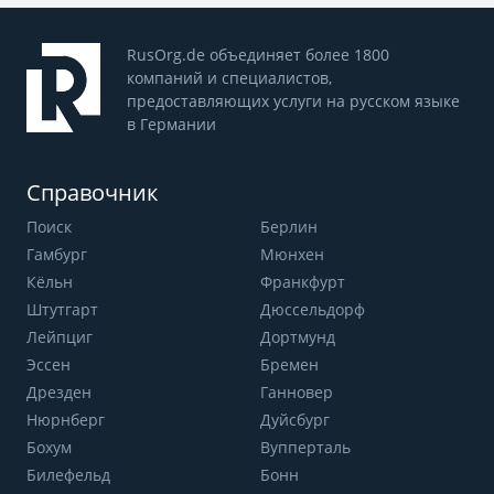
RusOrg.de объединяет более 1800
компаний и специалистов,
предоставляющих услуги на русском языке
в Германии
Справочник
Поиск
Берлин
Гамбург
Мюнхен
Кёльн
Франкфурт
Штутгарт
Дюссельдорф
Лейпциг
Дортмунд
Эссен
Бремен
Дрезден
Ганновер
Нюрнберг
Дуйсбург
Бохум
Вупперталь
Билефельд
Бонн