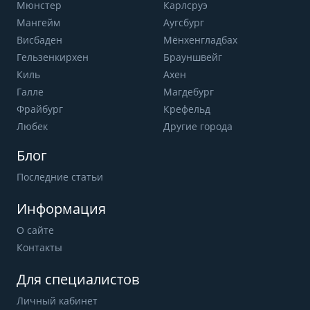
Мюнстер
Карлсруэ
Мангейм
Аугсбург
Висбаден
Мёнхенгладбах
Гельзенкирхен
Брауншвейг
Киль
Ахен
Галле
Магдебург
Фрайбург
Крефельд
Любек
Другие города
Блог
Последние статьи
Информация
О сайте
Контакты
Для специалистов
Личный кабинет