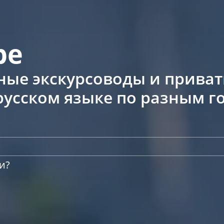
ре
ные экскурсоводы и прива
русском языке по разным 
и?