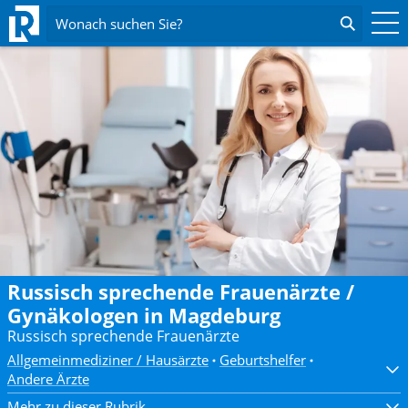
Wonach suchen Sie?
Russisch sprechende Frauenärzte /
Gynäkologen in Magdeburg
Russisch sprechende Frauenärzte
Allgemeinmediziner / Hausärzte
Geburtshelfer
Andere Ärzte
Mehr zu dieser Rubrik