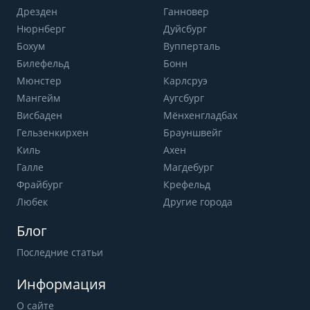
Дрезден
Ганновер
Нюрнберг
Дуйсбург
Бохум
Вупперталь
Билефельд
Бонн
Мюнстер
Карлсруэ
Мангейм
Аугсбург
Висбаден
Мёнхенгладбах
Гельзенкирхен
Брауншвейг
Киль
Ахен
Галле
Магдебург
Фрайбург
Крефельд
Любек
Другие города
Блог
Последние статьи
Информация
О сайте