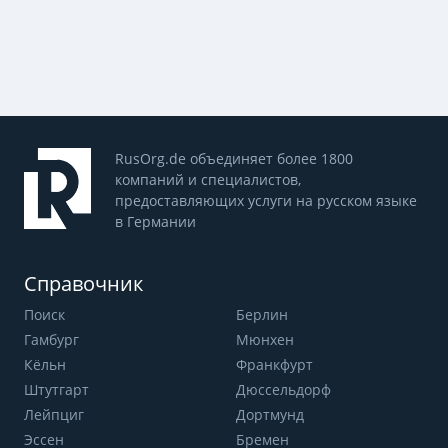
RusOrg.de объединяет более 1800
компаний и специалистов,
предоставляющих услуги на русском языке
в Германии
Справочник
Поиск
Берлин
Гамбург
Мюнхен
Кёльн
Франкфурт
Штутгарт
Дюссельдорф
Лейпциг
Дортмунд
Эссен
Бремен