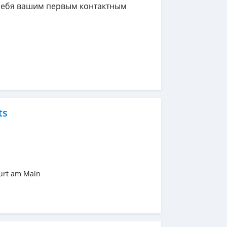
 себя вашим первым контактным
ts
urt am Main