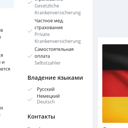
Gesetzliche
Krankenversicherung
Частное мед.
страхование
 в
Private
о
Krankenversicherung
Самостоятельная
ся
оплата
 и
Selbstzahler
яется
Владение языками
Русский
Немецкий
Deutsch
их
м
Контакты