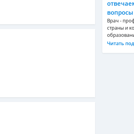
отвечае
вопросы
Врач - про
страны и ко
образование
Читать по