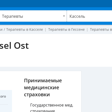
Терапевты
Кассель
чи
Терапевты в Касселе
Терапевты в Гессене
Терапевты 
sel Ost
Принимаемые
медицинские
страховки
кого
Государственное мед.
страхование