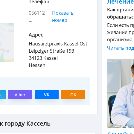
Лечение
Телефон
Как органи
056112
Показать
обращатьс
...
номер
Если есть 
желание пр
Адрес
организма, .
Hausarztpraxis Kassel Ost
Читать по
Leipziger Straße 193
34123
Kassel
Hessen
m
Viber
VK
OK
 городу Кассель