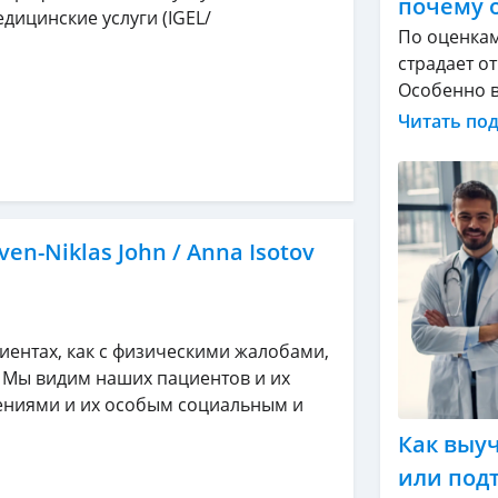
почему 
дицинские услуги (IGEL/
По оценкам
страдает о
Особенно в 
Читать по
en-Niklas John / Anna Isotov
ентах, как с физическими жалобами,
 Мы видим наших пациентов и их
ениями и их особым социальным и
Как выу
или под