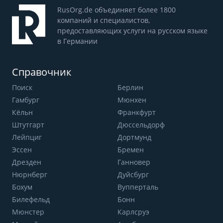
RusOrg.de объединяет более 1800
компаний и специалистов,
предоставляющих услуги на русском языке
в Германии
Справочник
Поиск
Берлин
Гамбург
Мюнхен
Кёльн
Франкфурт
Штутгарт
Дюссельдорф
Лейпциг
Дортмунд
Эссен
Бремен
Дрезден
Ганновер
Нюрнберг
Дуйсбург
Бохум
Вупперталь
Билефельд
Бонн
Мюнстер
Карлсруэ