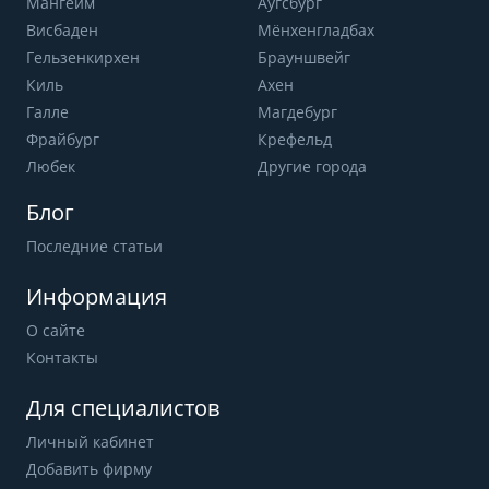
Мангейм
Аугсбург
Висбаден
Мёнхенгладбах
Гельзенкирхен
Брауншвейг
Киль
Ахен
Галле
Магдебург
Фрайбург
Крефельд
Любек
Другие города
Блог
Последние статьи
Информация
О сайте
Контакты
Для специалистов
Личный кабинет
Добавить фирму