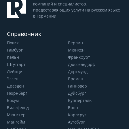
компаний и специалистов,
предоставляющих услуги на русском языке
в Германии
Справочник
Поиск
Берлин
Гамбург
Мюнхен
Кёльн
Франкфурт
Штутгарт
Дюссельдорф
Лейпциг
Дортмунд
Эссен
Бремен
Дрезден
Ганновер
Нюрнберг
Дуйсбург
Бохум
Вупперталь
Билефельд
Бонн
Мюнстер
Карлсруэ
Мангейм
Аугсбург