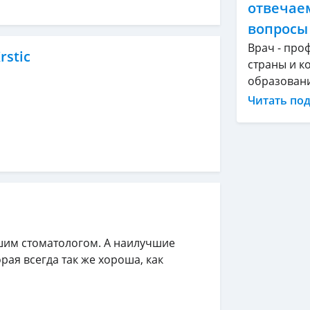
отвечае
вопросы
Врач - про
rstic
страны и ко
образование
Читать по
шим стоматологом. А наилучшие
рая всегда так же хороша, как