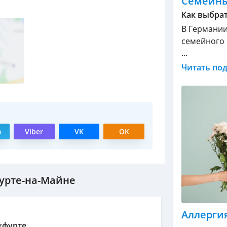
Семейны
Как выбрат
В Германии
семейного 
...
Читать по
m
Viber
VK
OK
урте-на-Майне
Аллергия
кфурте