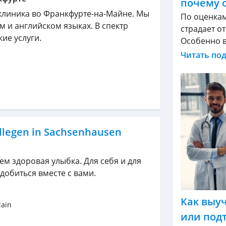
почему 
клиника во Франкфурте-на-Майне. Мы
По оценкам
 и английском языках. В спектр
страдает о
ие услуги.
Особенно в 
Читать по
llegen in Sachsenhausen
ем здоровая улыбка. Для себя и для
 добиться вместе с вами.
Как выу
Main
или под