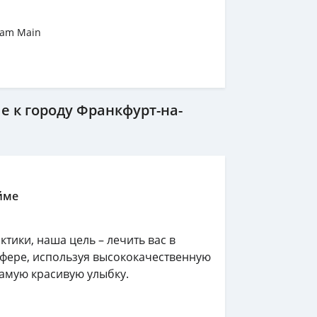
 am Main
 к городу Франкфурт-на-
йме
ктики, наша цель – лечить вас в
фере, используя высококачественную
амую красивую улыбку.