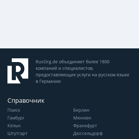
RusOrg.de объединяет более 1800
компаний и специалистов,
предоставляющих услуги на русском языке
в Германии
Справочник
Поиск
Берлин
Гамбург
Мюнхен
Кёльн
Франкфурт
Штутгарт
Дюссельдорф