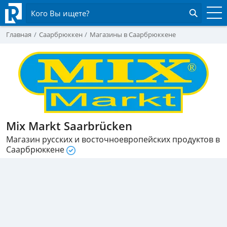
Кого Вы ищете?
Главная
Саарбрюккен
Магазины в Саарбрюккене
Mix Markt Saarbrücken
Магазин русских и восточноевропейских продуктов в
Саарбрюккене