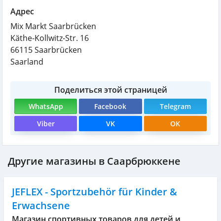
Адрес
Mix Markt Saarbrücken
Käthe-Kollwitz-Str. 16
66115
Saarbrücken
Saarland
Поделиться этой страницей
WhatsApp
Facebook
Telegram
Viber
VK
OK
Другие магазины в Саарбрюккене
JEFLEX - Sportzubehör für Kinder &
Erwachsene
Магазин спортивных товаров для детей и