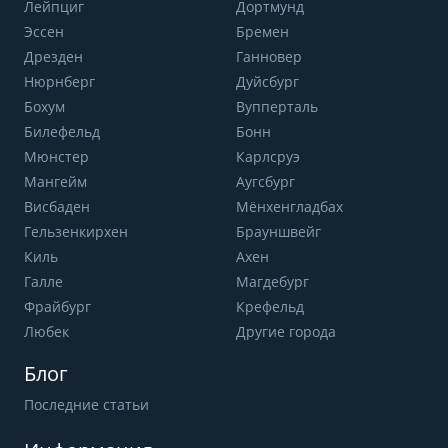
Лейпциг
Дортмунд
Эссен
Бремен
Дрезден
Ганновер
Нюрнберг
Дуйсбург
Бохум
Вупперталь
Билефельд
Бонн
Мюнстер
Карлсруэ
Мангейм
Аугсбург
Висбаден
Мёнхенгладбах
Гельзенкирхен
Брауншвейг
Киль
Ахен
Галле
Магдебург
Фрайбург
Крефельд
Любек
Другие города
Блог
Последние статьи