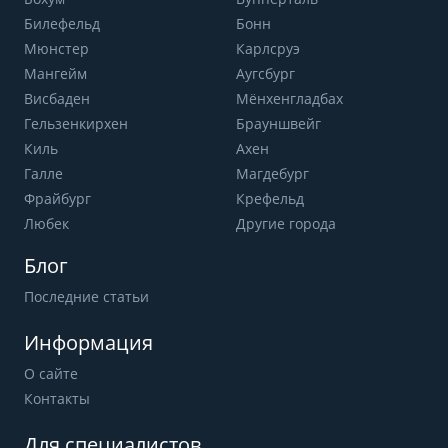
Билефельд
Бонн
Мюнстер
Карлсруэ
Мангейм
Аугсбург
Висбаден
Мёнхенгладбах
Гельзенкирхен
Брауншвейг
Киль
Ахен
Галле
Магдебург
Фрайбург
Крефельд
Любек
Другие города
Блог
Последние статьи
Информация
О сайте
Контакты
Для специалистов