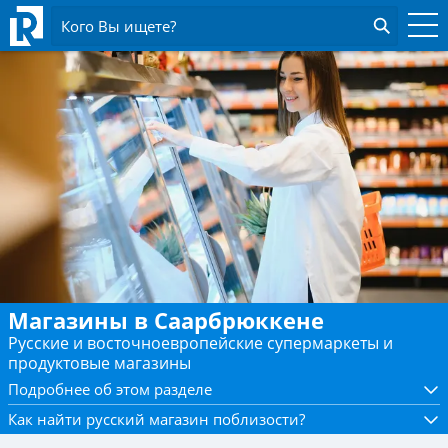
Кого Вы ищете?
Магазины в Саарбрюккене
Русские и восточноевропейские супермаркеты и
продуктовые магазины
Подробнее об этом разделе
Как найти русский магазин поблизости?