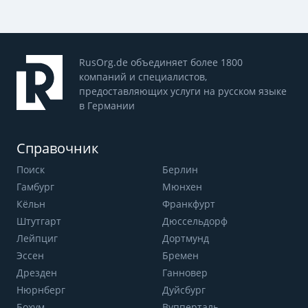
RusOrg.de объединяет более 1800
компаний и специалистов,
предоставляющих услуги на русском языке
в Германии
Справочник
Поиск
Берлин
Гамбург
Мюнхен
Кёльн
Франкфурт
Штутгарт
Дюссельдорф
Лейпциг
Дортмунд
Эссен
Бремен
Дрезден
Ганновер
Нюрнберг
Дуйсбург
Бохум
Вупперталь