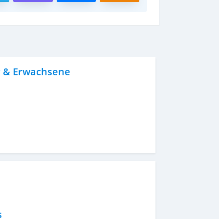
er & Erwachsene
s