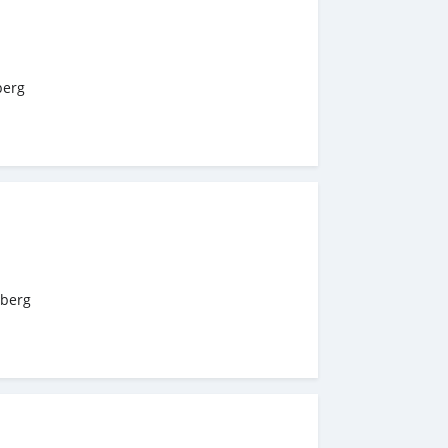
berg
berg