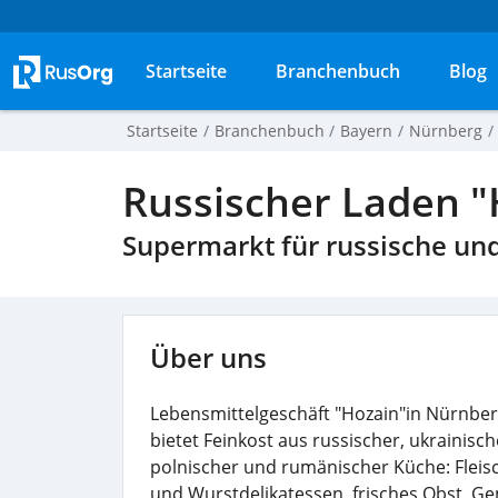
Startseite
Branchenbuch
Blog
Startseite
Branchenbuch
Bayern
Nürnberg
Russischer Laden 
Supermarkt für russische und
Über uns
Lebensmittelgeschäft "Hozain"in Nürnbe
bietet Feinkost aus russischer, ukrainisch
polnischer und rumänischer Küche: Fleis
und Wurstdelikatessen, frisches Obst, G