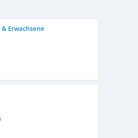
er & Erwachsene
s