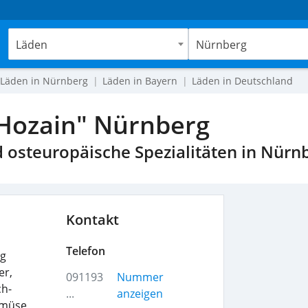
Läden
Nürnberg
Läden in Nürnberg
Läden in Bayern
Läden in Deutschland
"Hozain" Nürnberg
 osteuropäische Spezialitäten in Nürn
Kontakt
Telefon
rg
er,
091193
Nummer
ch-
...
anzeigen
emüse,