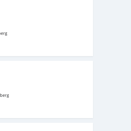
berg
berg