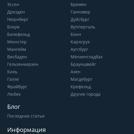
Эссен
Бремен
Дрезден
Ганновер
Нюрнберг
Дуйсбург
Бохум
Вупперталь
Билефельд
Бонн
Мюнстер
Карлсруэ
Мангейм
Аугсбург
Висбаден
Мёнхенгладбах
Гельзенкирхен
Брауншвейг
Киль
Ахен
Галле
Магдебург
Фрайбург
Крефельд
Любек
Другие города
Блог
Последние статьи
Информация