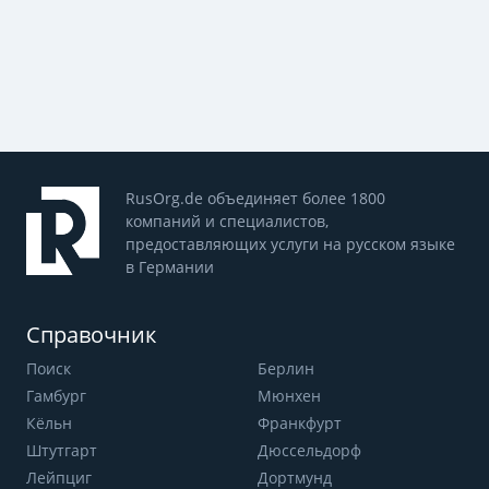
RusOrg.de объединяет более 1800
компаний и специалистов,
предоставляющих услуги на русском языке
в Германии
Справочник
Поиск
Берлин
Гамбург
Мюнхен
Кёльн
Франкфурт
Штутгарт
Дюссельдорф
Лейпциг
Дортмунд