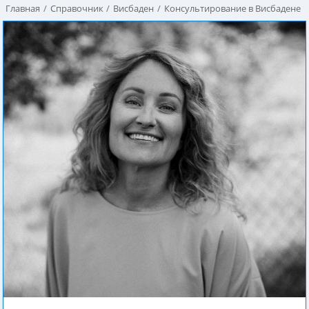
Главная
Справочник
Висбаден
Консультирование в Висбадене