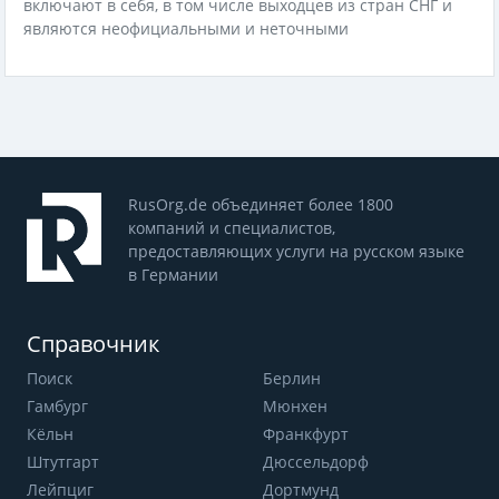
включают в себя, в том числе выходцев из стран СНГ и
являются неофициальными и неточными
RusOrg.de объединяет более 1800
компаний и специалистов,
предоставляющих услуги на русском языке
в Германии
Справочник
Поиск
Берлин
Гамбург
Мюнхен
Кёльн
Франкфурт
Штутгарт
Дюссельдорф
Лейпциг
Дортмунд