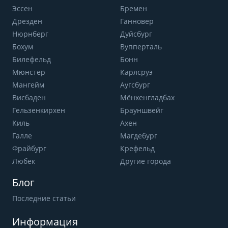
Эссен
Бремен
Дрезден
Ганновер
Нюрнберг
Дуйсбург
Бохум
Вупперталь
Билефельд
Бонн
Мюнстер
Карлсруэ
Мангейм
Аугсбург
Висбаден
Мёнхенгладбах
Гельзенкирхен
Брауншвейг
Киль
Ахен
Галле
Магдебург
Фрайбург
Крефельд
Любек
Другие города
Блог
Последние статьи
Информация