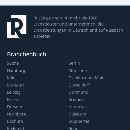
RusOrg.de vereint mehr als 1800
Dienstleister und Unternehmen, die
Dienstleistungen in Deutschland auf Russisch
anbieten
Branchenbuch
Suche
Berlin
Hamburg
München
Köln
Frankfurt am Main
Stuttgart
Düsseldorf
Leipzig
Dortmund
Essen
Bremen
Dresden
Hannover
Nürnberg
Duisburg
Bochum
Wuppertal
Bielefeld
Bonn