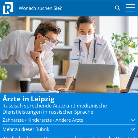
Wonach suchen Sie?
Ärzte in Leipzig
Russisch sprechende Ärzte und medizinische
Dienstleistungen in russischer Sprache
Zahnärzte
Kinderärzte
Andere Ärzte
Mehr zu dieser Rubrik