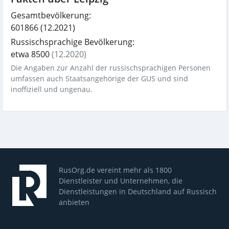
Gesamtbevölkerung:
601866
(12.2021)
Russischsprachige Bevölkerung:
etwa 8500
(12.2020)
Die Angaben zur Anzahl der russischsprachigen Personen
umfassen auch Staatsangehörige der GUS und sind
inoffiziell und ungenau.
RusOrg.de vereint mehr als 1800
Dienstleister und Unternehmen, die
Dienstleistungen in Deutschland auf Russisch
anbieten