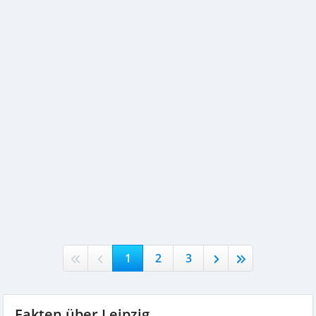
1
2
3
Fakten über Leipzig