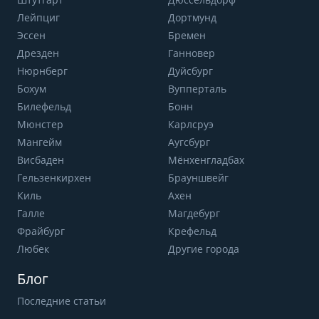
Лейпциг
Дортмунд
Эссен
Бремен
Дрезден
Ганновер
Нюрнберг
Дуйсбург
Бохум
Вупперталь
Билефельд
Бонн
Мюнстер
Карлсруэ
Мангейм
Аугсбург
Висбаден
Мёнхенгладбах
Гельзенкирхен
Брауншвейг
Киль
Ахен
Галле
Магдебург
Фрайбург
Крефельд
Любек
Другие города
Блог
Последние статьи