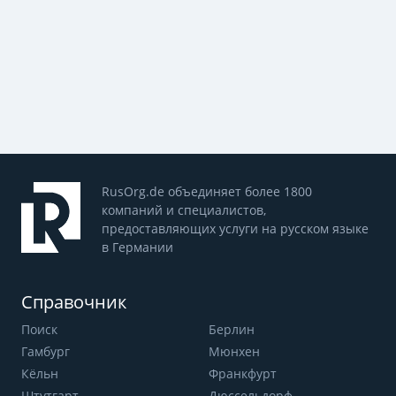
RusOrg.de объединяет более 1800
компаний и специалистов,
предоставляющих услуги на русском языке
в Германии
Справочник
Поиск
Берлин
Гамбург
Мюнхен
Кёльн
Франкфурт
Штутгарт
Дюссельдорф