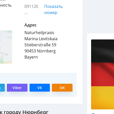
ьность
091120
Показать
...
номер
Адрес
Naturheilpraxis
Marina Levitskaia
Stieberstraße 59
90453
Nürnberg
Bayern
m
Viber
VK
OK
к городу Нюрнберг