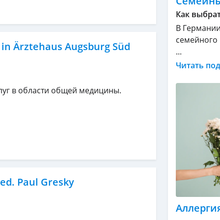
Семейны
Как выбрат
В Германии
семейного 
 in Ärztehaus Augsburg Süd
...
Читать по
луг в области общей медицины.
ed. Paul Gresky
Аллергия