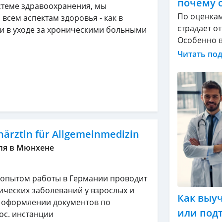
почему 
стеме здравоохранения, мы
По оценкам
всем аспектам здоровья - как в
страдает о
и в уходе за хроническими больными
Особенно в 
Читать по
härztin für Allgemeinmedizin
ля в Мюнхене
 опытом работы в Германии проводит
ических заболеваний у взрослых и
Как выу
в оформлении документов по
или под
ос. инстанции