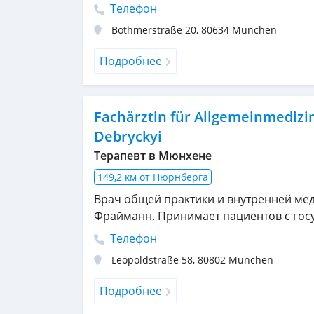
Телефон
Bothmerstraße 20
,
80634
München
Подробнее
Fachärztin für Allgemeinmedizi
Debryckyi
Терапевт в Мюнхене
149,2 км от Нюрнберга
Врач общей практики и внутренней м
Фрайманн. Принимает пациентов с госу
Телефон
Leopoldstraße 58
,
80802
München
Подробнее