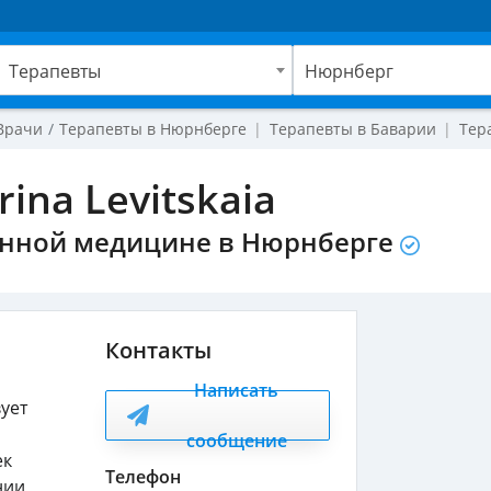
Терапевты
Нюрнберг
Врачи
Терапевты в Нюрнберге
Терапевты в Баварии
Тер
rina Levitskaia
онной медицине в Нюрнберге
Контакты
Написать
ует
сообщение
ек
Телефон
нии