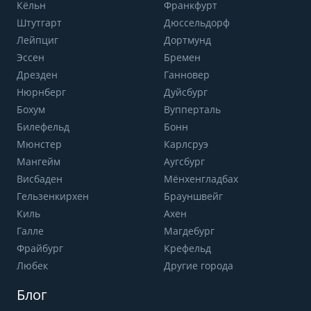
Кёльн
Франкфурт
Штутгарт
Дюссельдорф
Лейпциг
Дортмунд
Эссен
Бремен
Дрезден
Ганновер
Нюрнберг
Дуйсбург
Бохум
Вупперталь
Билефельд
Бонн
Мюнстер
Карлсруэ
Мангейм
Аугсбург
Висбаден
Мёнхенгладбах
Гельзенкирхен
Брауншвейг
Киль
Ахен
Галле
Магдебург
Фрайбург
Крефельд
Любек
Другие города
Блог