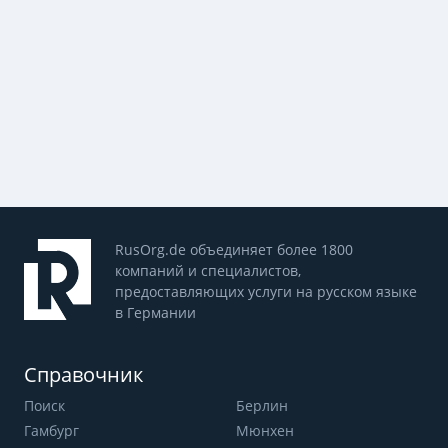
RusOrg.de объединяет более 1800
компаний и специалистов,
предоставляющих услуги на русском языке
в Германии
Справочник
Поиск
Берлин
Гамбург
Мюнхен