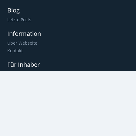
Blog
Letzte Posts
Information
Über Webseite
Kontakt
Für Inhaber
Konto
Unternehmen eintragen
Zugang zum Profil bekommen
Werbung auf der Webseite
Hilfe
Rechtliches
Kontakt
Bildnachweis