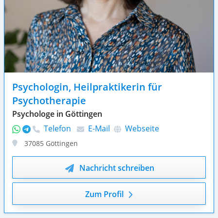
Psychologin, Heilpraktikerin für
Psychotherapie
Psychologe in Göttingen
Telefon
E-Mail
Webseite
37085
Göttingen
Nachricht schreiben
Zum Profil