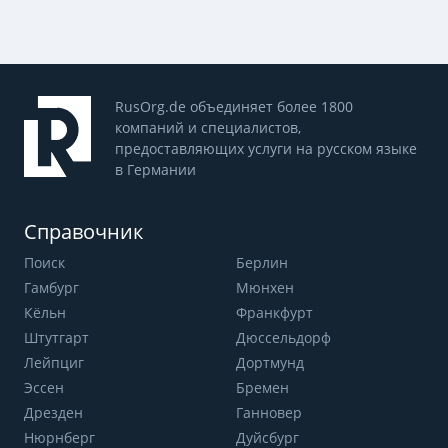
RusOrg.de объединяет более 1800
компаний и специалистов,
предоставляющих услуги на русском языке
в Германии
Справочник
Поиск
Берлин
Гамбург
Мюнхен
Кёльн
Франкфурт
Штутгарт
Дюссельдорф
Лейпциг
Дортмунд
Эссен
Бремен
Дрезден
Ганновер
Нюрнберг
Дуйсбург