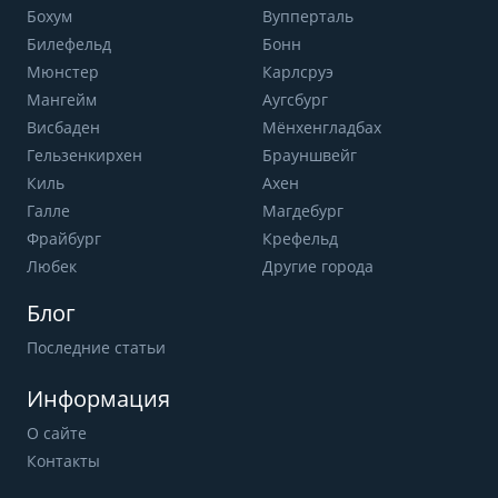
Бохум
Вупперталь
Билефельд
Бонн
Мюнстер
Карлсруэ
Мангейм
Аугсбург
Висбаден
Мёнхенгладбах
Гельзенкирхен
Брауншвейг
Киль
Ахен
Галле
Магдебург
Фрайбург
Крефельд
Любек
Другие города
Блог
Последние статьи
Информация
О сайте
Контакты