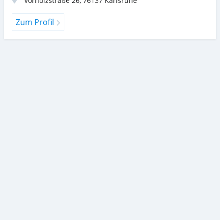
Vorholzstraße 26
,
76137
Karlsruhe
Zum Profil