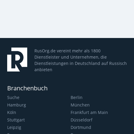
RusOrg.de vereint mehr als 1800
Dienstleister und Unternehmen, die
Dienstleistungen in Deutschland auf Russisch
anbieten
Branchenbuch
Suche
Berlin
Hamburg
München
Köln
Frankfurt am Main
Stuttgart
Düsseldorf
Leipzig
Dortmund