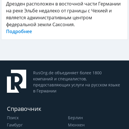
Дрезден расположен в восточной части Германии
на реке Эльбе недалеко от границы с Чехией и
является административным центром
федеральной земли Саксония.
Подробнее
RusOrg.de объединяет более 1800
компаний и специалистов,
предоставляющих услуги на русском языке
в Германии
Справочник
Поиск
Берлин
Гамбург
Мюнхен