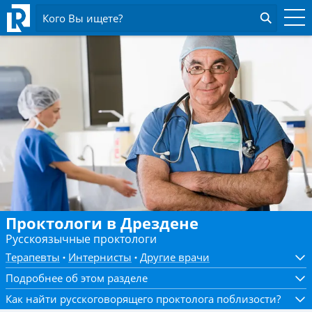
Кого Вы ищете?
Проктологи в Дрездене
Русскоязычные проктологи
Терапевты
Интернисты
Другие врачи
Подробнее об этом разделе
Как найти русскоговорящего проктолога поблизости?