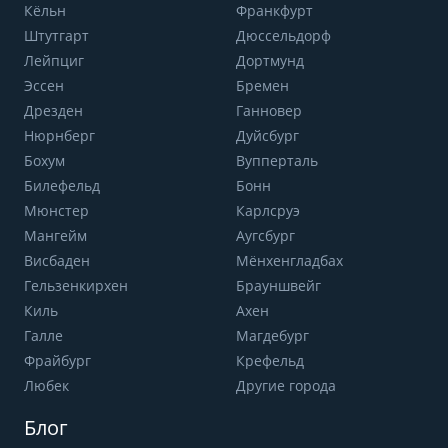
Кёльн
Франкфурт
Штутгарт
Дюссельдорф
Лейпциг
Дортмунд
Эссен
Бремен
Дрезден
Ганновер
Нюрнберг
Дуйсбург
Бохум
Вупперталь
Билефельд
Бонн
Мюнстер
Карлсруэ
Мангейм
Аугсбург
Висбаден
Мёнхенгладбах
Гельзенкирхен
Брауншвейг
Киль
Ахен
Галле
Магдебург
Фрайбург
Крефельд
Любек
Другие города
Блог