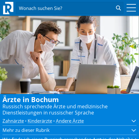
Wonach suchen Sie?
Ärzte in Bochum
Russisch sprechende Ärzte und medizinische
Dienstleistungen in russischer Sprache
Zahnärzte
Kinderärzte
Andere Ärzte
Mehr zu dieser Rubrik