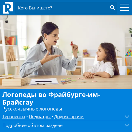
Кого Вы ищете?
Логопеды во Фрайбурге-им-
Брайсгау
Русскоязычные логопеды
Терапевты
Педиатры
Другие врачи
Подробнее об этом разделе