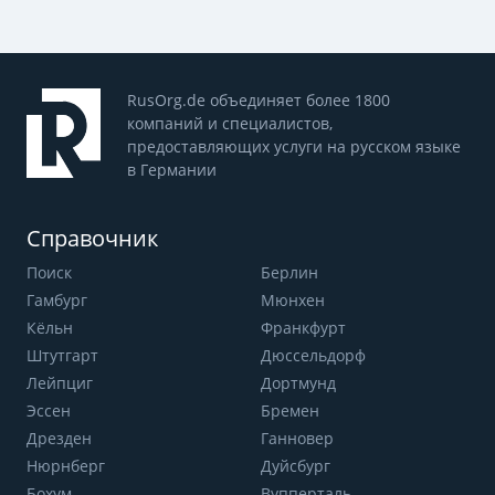
RusOrg.de объединяет более 1800
компаний и специалистов,
предоставляющих услуги на русском языке
в Германии
Справочник
Поиск
Берлин
Гамбург
Мюнхен
Кёльн
Франкфурт
Штутгарт
Дюссельдорф
Лейпциг
Дортмунд
Эссен
Бремен
Дрезден
Ганновер
Нюрнберг
Дуйсбург
Бохум
Вупперталь