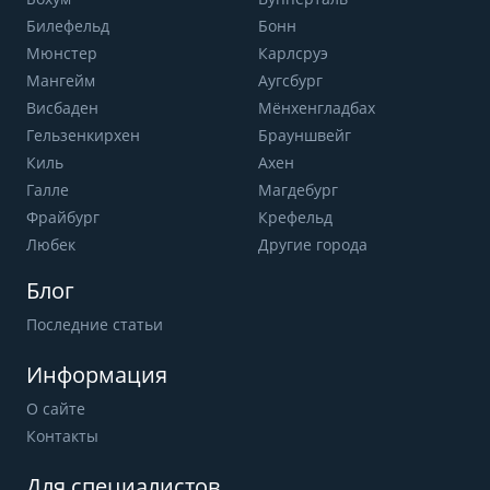
Билефельд
Бонн
Мюнстер
Карлсруэ
Мангейм
Аугсбург
Висбаден
Мёнхенгладбах
Гельзенкирхен
Брауншвейг
Киль
Ахен
Галле
Магдебург
Фрайбург
Крефельд
Любек
Другие города
Блог
Последние статьи
Информация
О сайте
Контакты
Для специалистов