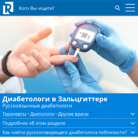
Кого Вы ищете?
Диабетологи в Зальцгиттере
Русскоязычные диабетологи
Терапевты
Диетологи
Другие врачи
Подробнее об этом разделе
Как найти русскоговорящего диабетолога поблизости?