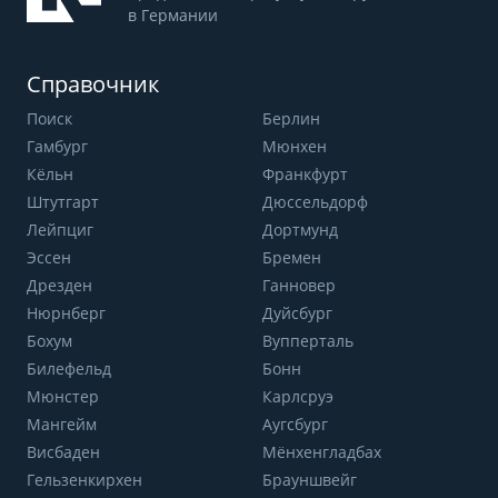
в Германии
Справочник
Поиск
Берлин
Гамбург
Мюнхен
Кёльн
Франкфурт
Штутгарт
Дюссельдорф
Лейпциг
Дортмунд
Эссен
Бремен
Дрезден
Ганновер
Нюрнберг
Дуйсбург
Бохум
Вупперталь
Билефельд
Бонн
Мюнстер
Карлсруэ
Мангейм
Аугсбург
Висбаден
Мёнхенгладбах
Гельзенкирхен
Брауншвейг