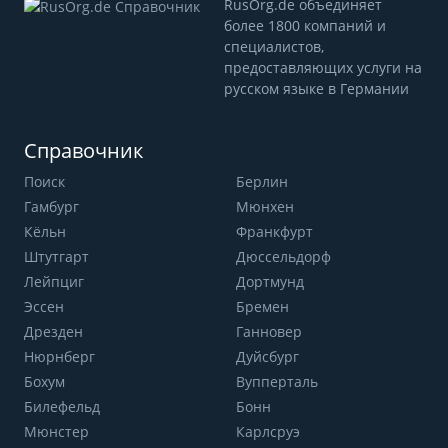
RusOrg.de объединяет
более 1800 компаний и
специалистов,
предоставляющих услуги на
русском языке в Германии
Справочник
Поиск
Берлин
Гамбург
Мюнхен
Кёльн
Франкфурт
Штутгарт
Дюссельдорф
Лейпциг
Дортмунд
Эссен
Бремен
Дрезден
Ганновер
Нюрнберг
Дуйсбург
Бохум
Вупперталь
Билефельд
Бонн
Мюнстер
Карлсруэ