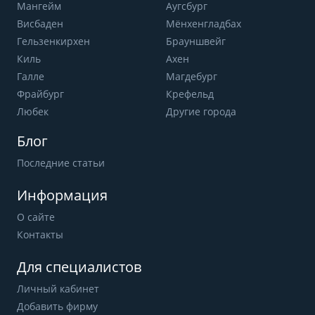
Мангейм
Аугсбург
Висбаден
Мёнхенгладбах
Гельзенкирхен
Брауншвейг
Киль
Ахен
Галле
Магдебург
Фрайбург
Крефельд
Любек
Другие города
Блог
Последние статьи
Информация
О сайте
Контакты
Для специалистов
Личный кабинет
Добавить фирму