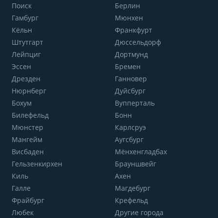
Поиск
Берлин
Гамбург
Мюнхен
Кёльн
Франкфурт
Штутгарт
Дюссельдорф
Лейпциг
Дортмунд
Эссен
Бремен
Дрезден
Ганновер
Нюрнберг
Дуйсбург
Бохум
Вупперталь
Билефельд
Бонн
Мюнстер
Карлсруэ
Мангейм
Аугсбург
Висбаден
Мёнхенгладбах
Гельзенкирхен
Брауншвейг
Киль
Ахен
Галле
Магдебург
Фрайбург
Крефельд
Любек
Другие города