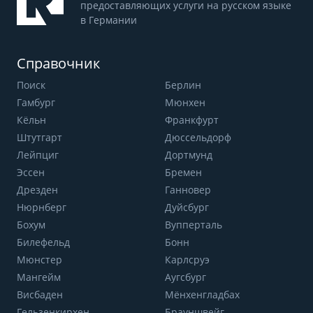
предоставляющих услуги на русском языке
в Германии
Справочник
Поиск
Берлин
Гамбург
Мюнхен
Кёльн
Франкфурт
Штутгарт
Дюссельдорф
Лейпциг
Дортмунд
Эссен
Бремен
Дрезден
Ганновер
Нюрнберг
Дуйсбург
Бохум
Вупперталь
Билефельд
Бонн
Мюнстер
Карлсруэ
Мангейм
Аугсбург
Висбаден
Мёнхенгладбах
Гельзенкирхен
Брауншвейг