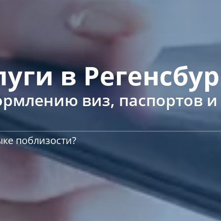
луги в Регенсбур
формлению виз, паспортов и
ыке поблизости?