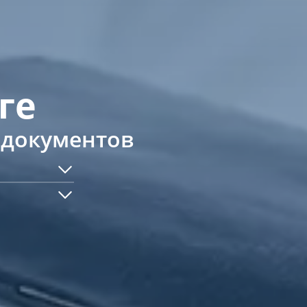
ге
 документов