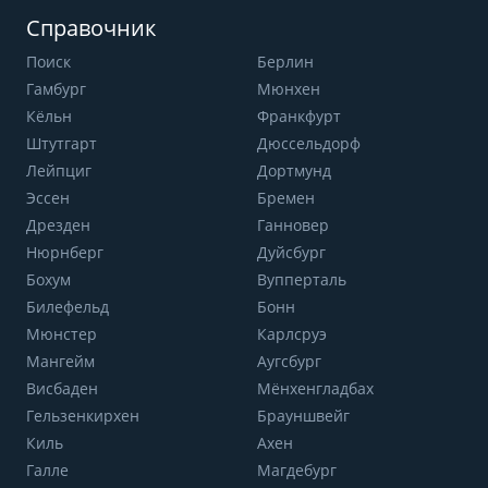
Справочник
Поиск
Берлин
Гамбург
Мюнхен
Кёльн
Франкфурт
Штутгарт
Дюссельдорф
Лейпциг
Дортмунд
Эссен
Бремен
Дрезден
Ганновер
Нюрнберг
Дуйсбург
Бохум
Вупперталь
Билефельд
Бонн
Мюнстер
Карлсруэ
Мангейм
Аугсбург
Висбаден
Мёнхенгладбах
Гельзенкирхен
Брауншвейг
Киль
Ахен
Галле
Магдебург